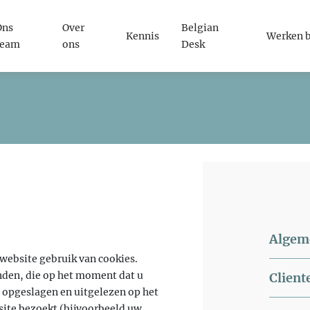
Ons
Over
Belgian
Kennis
Werken b
team
ons
Desk
Algem
website gebruik van cookies.
anden, die op het moment dat u
Client
 opgeslagen en uitgelezen op het
ite bezoekt (bijvoorbeeld uw