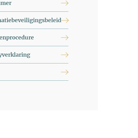
imer
atiebeveiligingsbeleid
tenprocedure
yverklaring